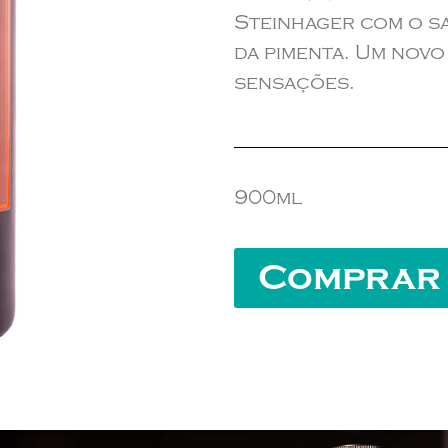
Steinhager com o sa
da pimenta. Um nov
sensações.
900ml
Comprar